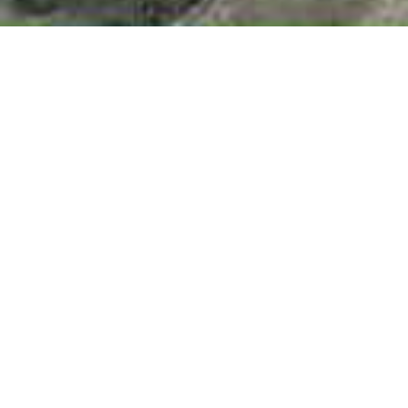
DE L'HOMME AU
COLLECTIF
Ce qui a
commencé en 2009
par le rêve d’un
homme est devenu une aventure partagée par
des milliers. L’association
Les Compagnons du
Sentier
œuvre pour la marche, le patrimoine et
le lien social. Nous sommes une structure à but
non lucratif,
affiliée à la FSCF et
reconnue
d’Intérêt Général.
REJOINDRE
L'ASSOCIATION