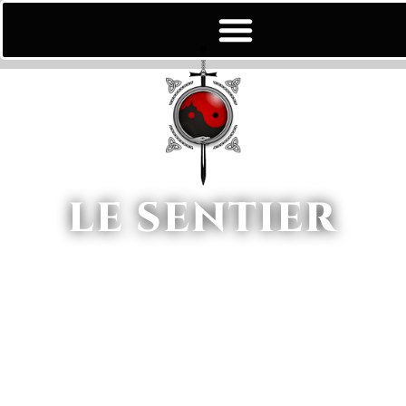
LE SENTIER
~ Une Invitation au Mystère
~
4 JOURS DE MARCHE - 100
KILOMÈTRES
JE VIENS MARCHER