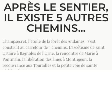
APRÈS LE SENTIER,
IL EXISTE 5 AUTRES
CHEMINS...
Champsecret, l’étoile de la forêt des Andaines, s’est
construit au carrefour de 5 chemins. L’ascétisme de saint
Ortaire à Bagnoles de l’Orne, la rencontre de Marie à
Pontmain, la libération des âmes à Montligeon, la
recouvrance aux Tourailles et la petite voie de sainte
Thérèse à Lisieux…
Ce sont des chemins d’aventure, à travers des forêts
denses, où l’organisation est légère et nos pas prudents.
Les groupes sont de petite taille (12 personnes maximum),
et réservés aux adhérents de l’association.